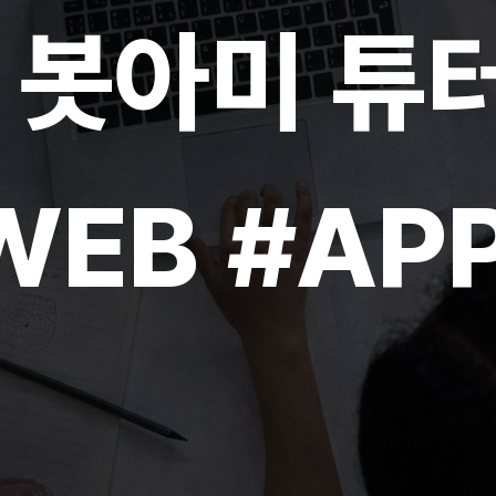
I 봇아미 튜
WEB #AP