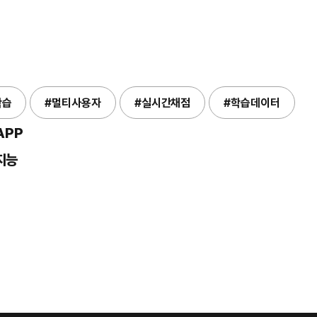
학습
#멀티사용자
#실시간채점
#학습데이터
APP
지능