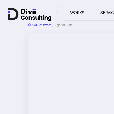
WORKS
SERVI
홈
/
AI Software
/ AgentOven