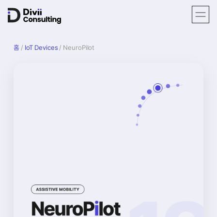
홈
/
IoT Devices
/ NeuroPilot