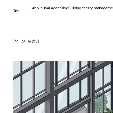
Skip
to
About us
AI Agent
Blog
Building facility manageme
Divii
content
Tag:
스마트빌딩