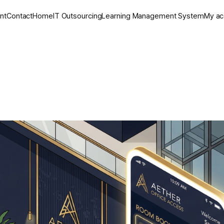
nt
Contact
Home
IT Outsourcing
Learning Management System
My ac