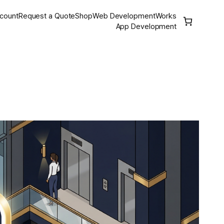
count
Request a Quote
Shop
Web Development
Works
App Development